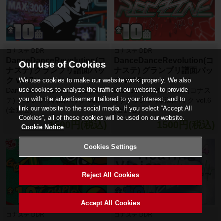
コナステ DDR
コナステ DDR
DanceDanceRevolution(コ
DanceDanceRevolution(コ
Our use of Cookies
ナステ) グランプリ譜面パッ
ナステ) グランプリ譜面パッ
ク vol.7
ク vol.6
We use cookies to make our website work properly. We also
use cookies to analyze the traffic of our website, to provide
DanceDanceRevolution(コナス
DanceDanceRevolution(コナス
you with the advertisement tailored to your interest, and to
テ) グランプリ譜面パック vol.7
テ) グランプリ譜面パック vol.6
link our website to the social media. If you select “Accept All
(全10曲)
(全10曲)
Cookies”, all of these cookies will be used on our website.
1500円(税込)
1500円(税込)
Cookie Notice
Cookies Settings
Reject All Cookies
Accept All Cookies
コナステ DDR
コナステ DDR