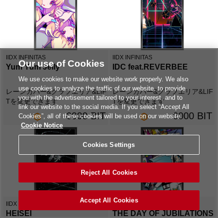
IIDX INFINITAS
IIDX INFINITAS
Our use of Cookies
Yum Yum Jelly
IDC feat.REVERBEE
We use cookies to make our website work properly. We also
use cookies to analyze the traffic of our website, to provide
レーンカバー&グラフエリア&LIF
レーンカバー&グラフエリア&LIF
you with the advertisement tailored to your interest, and to
Tを変更できます
Tを変更できます
link our website to the social media. If you select “Accept All
6000 BIT
6000 BIT
Cookies”, all of these cookies will be used on our website.
Cookie Notice
Cookies Settings
Reject All Cookies
Accept All Cookies
IIDX INFINITAS
IIDX INFINITAS
HEISEI
THE DAY OF JUBILATIONS