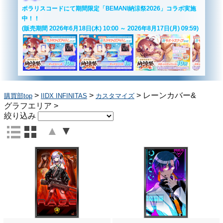
ポラリスコードにて期間限定「BEMANI納涼祭2026」コラボ実施
中！！
(販売期間 2026年6月18日(木) 10:00 ～ 2026年8月17日(月) 09:59)
>
>
>
レーンカバー&
購買部top
IIDX INFINITAS
カスタマイズ
グラフエリア
>
絞り込み
▲
▼