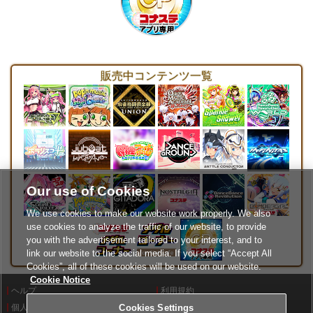
販売中コンテンツ一覧
Our use of Cookies
We use cookies to make our website work properly. We also
use cookies to analyze the traffic of our website, to provide
you with the advertisement tailored to your interest, and to
link our website to the social media. If you select “Accept All
Cookies”, all of these cookies will be used on our website.
Cookie Notice
ヘルプ
利用規約
個人情報等保護方針
外部送信について
Cookies Settings