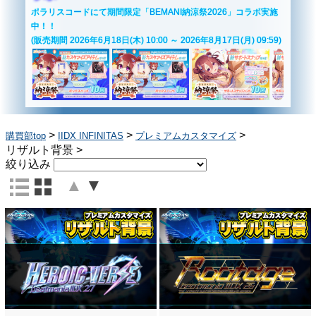
ポラリスコードにて期間限定「BEMANI納涼祭2026」コラボ実施
中！！
(販売期間 2026年6月18日(木) 10:00 ～ 2026年8月17日(月) 09:59)
>
>
>
購買部top
IIDX INFINITAS
プレミアムカスタマイズ
リザルト背景
>
絞り込み
▲
▼