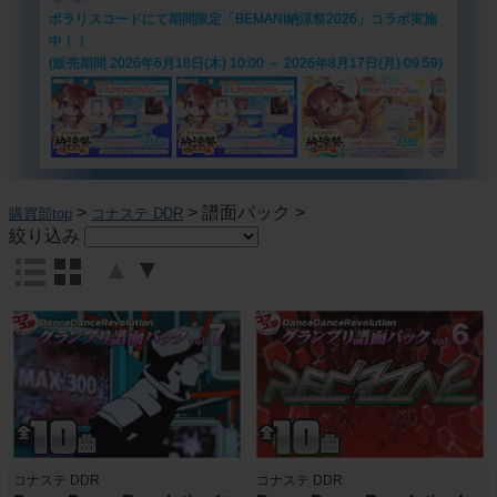
ポラリスコードにて期間限定「BEMANI納涼祭2026」コラボ実施
中！！
(販売期間 2026年6月18日(木) 10:00 ～ 2026年8月17日(月) 09:59)
>
>
譜面パック
>
購買部top
コナステ DDR
絞り込み
▲
▼
コナステ DDR
コナステ DDR