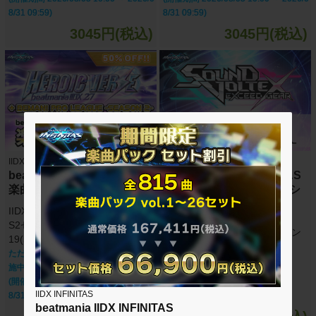
8/31 09:59)
8/31 09:59)
3045円(税込)
3045円(税込)
IIDX INFINITAS
IIDX INFINITAS
beatmania IIDX INFINITAS
beatmania IIDX INFINITAS
楽曲パック vol.19
SOUND VOLTEX セレクシ
ョン
IIDX 27 HEROIC VERSE + BPL
楽曲パック vol.1
S2セレクション 楽曲パック vol.
SOUND VOLTEX セレクション
19(50曲)
楽曲パック vol.1(12曲)
ただいま期間限定半額キャンペーン実
施中！！
(開催期間 2026/08/05 10:00 ～ 2026/0
IIDX INFINITAS
8/31 09:59)
beatmania IIDX INFINITAS