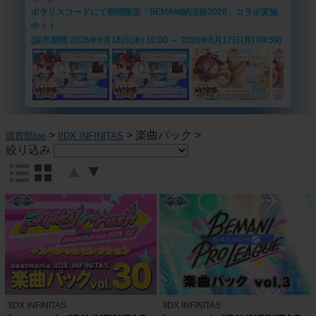
ポラリスコードにて期間限定「BEMANI納涼祭2026」コラボ実施
中！！
(販売期間 2026年6月18日(木) 10:00 ～ 2026年8月17日(月) 09:59)
>
>
楽曲パック
>
購買部top
IIDX INFINITAS
絞り込み
▲
▼
IIDX INFINITAS
IIDX INFINITAS