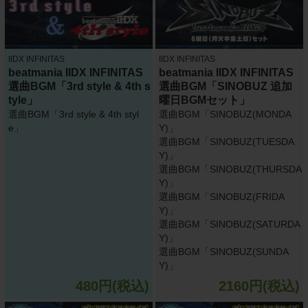
IIDX INFINITAS
IIDX INFINITAS
beatmania IIDX INFINITAS
beatmania IIDX INFINITAS
選曲BGM「3rd style & 4th s
選曲BGM「SINOBUZ 追加
tyle」
曜日BGMセット」
選曲BGM「3rd style & 4th styl
選曲BGM「SINOBUZ(MONDA
e」
Y)」
選曲BGM「SINOBUZ(TUESDA
Y)」
選曲BGM「SINOBUZ(THURSDA
Y)」
選曲BGM「SINOBUZ(FRIDA
Y)」
選曲BGM「SINOBUZ(SATURDA
Y)」
選曲BGM「SINOBUZ(SUNDA
Y)」
480円(税込)
2160円(税込)