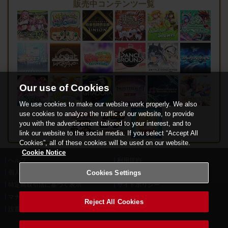
販売中コンテンツ一覧
Our use of Cookies
We use cookies to make our website work properly. We also
use cookies to analyze the traffic of our website, to provide
you with the advertisement tailored to your interest, and to
link our website to the social media. If you select “Accept All
Cookies”, all of these cookies will be used on our website.
Cookie Notice
ヘルプ
利用規約
Cookies Settings
個人情報等保護方針
外部送信について
特定商取引法に基づく表示
サイトポリシー
マナー＆ルール
お問い合わせ
Reject All Cookies
設置店舗検索
Cookies Settings