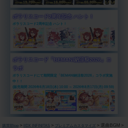
ポラリスコード2周年記念 ハント！
ポラリスコード2周年記念 ハント！
ポラリスコード「BEMANI納涼祭2026」コ
ラボ
ポラリスコードにて期間限定「BEMANI納涼祭2026」コラボ実施
中！！
(販売期間 2026年6月18日(木) 10:00 ～ 2026年8月17日(月) 09:59)
>
>
>
選曲BGM
>
購買部top
IIDX INFINITAS
プレミアムカスタマイズ