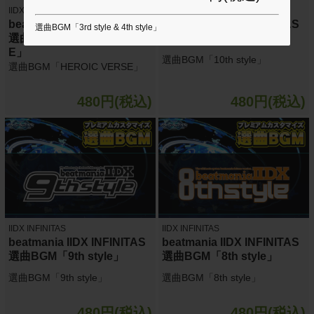
IIDX INFINITAS
IIDX INFINITAS
beatmania IIDX INFINITAS
beatmania IIDX INFINITAS
選曲BGM「3rd style & 4th style」
選曲BGM「HEROIC VERS
選曲BGM「10th style」
E」
選曲BGM「10th style」
選曲BGM「HEROIC VERSE」
480円(税込)
480円(税込)
IIDX INFINITAS
IIDX INFINITAS
beatmania IIDX INFINITAS
beatmania IIDX INFINITAS
選曲BGM「9th style」
選曲BGM「8th style」
選曲BGM「9th style」
選曲BGM「8th style」
480円(税込)
480円(税込)