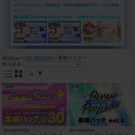
ポラリスコードにて期間限定「BEMANI納涼祭2026」コラボ実施
中！！
(販売期間 2026年6月18日(木) 10:00 ～ 2026年8月17日(月) 09:59)
>
>
楽曲パック
>
購買部top
IIDX INFINITAS
絞り込み
▲
▼
IIDX INFINITAS
IIDX INFINITAS