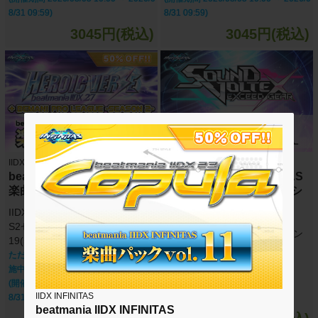
8/31 09:59)
8/31 09:59)
3045円(税込)
3045円(税込)
IIDX INFINITAS
IIDX INFINITAS
beatmania IIDX INFINITAS
beatmania IIDX INFINITAS
楽曲パック vol.19
SOUND VOLTEX セレクシ
ョン
IIDX 27 HEROIC VERSE + BPL
楽曲パック vol.1
S2セレクション 楽曲パック vol.
SOUND VOLTEX セレクション
19(50曲)
楽曲パック vol.1(12曲)
ただいま期間限定半額キャンペーン実
施中！！
(開催期間 2026/08/05 10:00 ～ 2026/0
IIDX INFINITAS
8/31 09:59)
beatmania IIDX INFINITAS