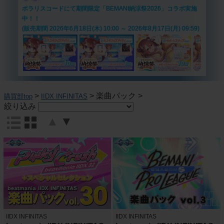
ポラリスコードにて期間限定「BEMANI納涼祭2026」コラボ実施
中！！
(販売期間 2026年6月18日(木) 10:00 ～ 2026年8月17日(月) 09:59)
>
>
楽曲パック
>
購買部top
IIDX INFINITAS
絞り込み
▲
▼
IIDX INFINITAS
IIDX INFINITAS