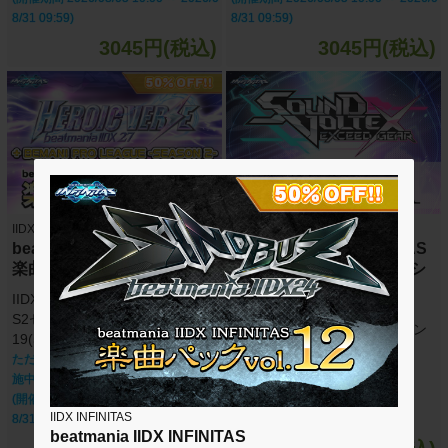
8/31 09:59)
8/31 09:59)
3045円(税込)
3045円(税込)
IIDX INFINITAS
IIDX INFINITAS
beatmania IIDX INFINITAS
beatmania IIDX INFINITAS
楽曲パック vol.19
SOUND VOLTEX セレクシ
ョン
IIDX 27 HEROIC VERSE + BPL
楽曲パック vol.1
S2セレクション 楽曲パック vol.
SOUND VOLTEX セレクション
19(50曲)
楽曲パック vol.1(12曲)
ただいま期間限定半額キャンペーン実
施中！！
(開催期間 2026/08/05 10:00 ～ 2026/0
IIDX INFINITAS
8/31 09:59)
beatmania IIDX INFINITAS