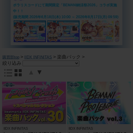
ポラリスコードにて期間限定「BEMANI納涼祭2026」コラボ実施
中！！
(販売期間 2026年6月18日(木) 10:00 ～ 2026年8月17日(月) 09:59)
>
>
楽曲パック
>
購買部top
IIDX INFINITAS
絞り込み
▲
▼
IIDX INFINITAS
IIDX INFINITAS