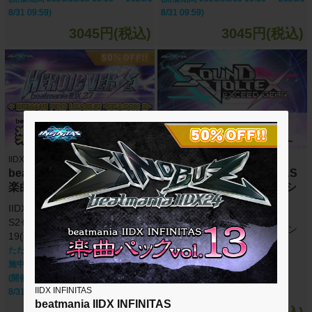
8/31 09:59)
8/31 09:59)
3045円(税込)
3045円(税込)
IIDX INFINITAS
IIDX INFINITAS
beatmania IIDX INFINITAS
beatmania IIDX INFINITAS
楽曲パック vol.19
SOUND VOLTEX セレクシ
ョン
IIDX 27 HEROIC VERSE + BPL
楽曲パック vol.1
S2セレクション 楽曲パック vol.
SOUND VOLTEX セレクション
19(50曲)
楽曲パック vol.1(12曲)
ただいま期間限定半額キャンペーン実
施中！！
(開催期間 2026/08/05 10:00 ～ 2026/0
IIDX INFINITAS
8/31 09:59)
beatmania IIDX INFINITAS