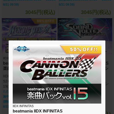
8/31 09:59)
8/31 09:59)
3045円(税込)
3045円(税込)
IIDX INFINITAS
IIDX INFINITAS
beatmania IIDX INFINITAS
beatmania IIDX INFINITAS
楽曲パック vol.19
SOUND VOLTEX セレクシ
ョン
IIDX 27 HEROIC VERSE + BPL
楽曲パック vol.1
S2セレクション 楽曲パック vol.
SOUND VOLTEX セレクション
19(50曲)
楽曲パック vol.1(12曲)
ただいま期間限定半額キャンペーン実
施中！！
(開催期間 2026/08/05 10:00 ～ 2026/0
IIDX INFINITAS
8/31 09:59)
beatmania IIDX INFINITAS