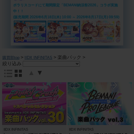
ポラリスコードにて期間限定「BEMANI納涼祭2026」コラボ実施
中！！
(販売期間 2026年6月18日(木) 10:00 ～ 2026年8月17日(月) 09:59)
>
>
楽曲パック
>
購買部top
IIDX INFINITAS
絞り込み
▲
▼
IIDX INFINITAS
IIDX INFINITAS