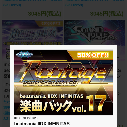
8/31 09:59)
8/31 09:59)
3045円(税込)
3045円(税込)
IIDX INFINITAS
IIDX INFINITAS
beatmania IIDX INFINITAS
beatmania IIDX INFINITAS
楽曲パック vol.19
SOUND VOLTEX セレクシ
ョン
IIDX 27 HEROIC VERSE + BPL
楽曲パック vol.1
S2セレクション 楽曲パック vol.
SOUND VOLTEX セレクション
19(50曲)
楽曲パック vol.1(12曲)
ただいま期間限定半額キャンペーン実
施中！！
(開催期間 2026/08/05 10:00 ～ 2026/0
IIDX INFINITAS
8/31 09:59)
beatmania IIDX INFINITAS