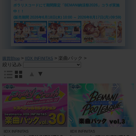
ポラリスコードにて期間限定「BEMANI納涼祭2026」コラボ実施
中！！
(販売期間 2026年6月18日(木) 10:00 ～ 2026年8月17日(月) 09:59)
>
>
楽曲パック
>
購買部top
IIDX INFINITAS
絞り込み
▲
▼
IIDX INFINITAS
IIDX INFINITAS