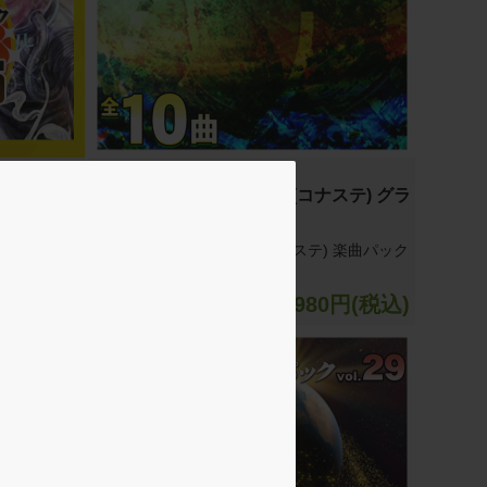
コナステ DDR
コナステ) スペ
DanceDanceRevolution(コナステ) グラ
ol.3
ンプリ楽曲パック vol.32
テ) スペシャル
DanceDanceRevolution(コナステ) 楽曲パック
曲)
vol.32(全10曲)
0円(税込)
1980円(税込)