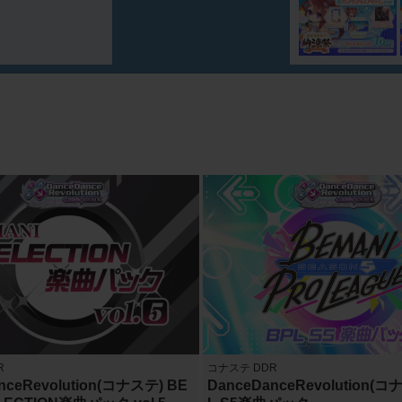
R
コナステ DDR
nceRevolution(コナステ) BE
DanceDanceRevolution(コ