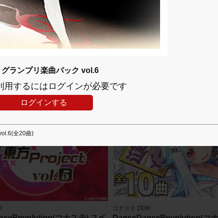
R
コナステ DDR
nceRevolution(コナステ) BE
DanceDanceRevolution(
LECTION楽曲パック vol.2
ンプリ楽曲パック vol.30
ceRevolution(コナステ) BEMANI S
DanceDanceRevolution(コナス
ステ) グランプリ楽曲パック vol.6
楽曲パック vol.2(全40曲)
vol.30(全10曲)
利用するにはログインが必要です
8778円(税込)
198
ログインする
ol.6(全20曲)
R
コナステ DDR
nceRevolution(コナステ) スペ
DanceDanceRevolution(