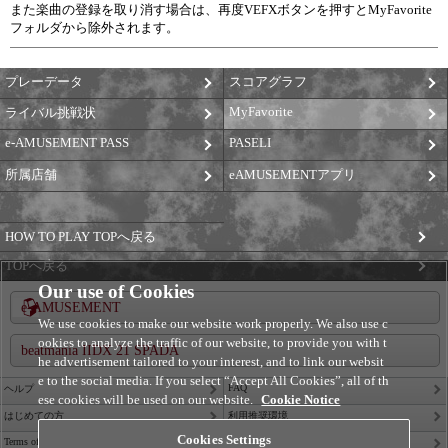
また楽曲の登録を取り消す場合は、再度VEFXボタンを押すとMyFavorite
フォルダから除外されます。
プレーデータ
スコアグラフ
MyFavorite
ライバル挑戦状
e-AMUSEMENT PASS
PASELI
所属店舗
eAMUSEMENTアプリ
HOW TO PLAY TOPへ戻る
TOPへ戻る
Our use of Cookies
e-AMUSEMENT
We use cookies to make our website work properly. We also use c
ookies to analyze the traffic of our website, to provide you with t
beatmania IIDX 21 SPADA
he advertisement tailored to your interest, and to link our websit
e to the social media. If you select “Accept All Cookies”, all of th
FAQ
ヘルプ
ese cookies will be used on our website.
Cookie Notice
はじめての方
利用推奨環境
Cookies Settings
Terms of Service
Privacy Policy