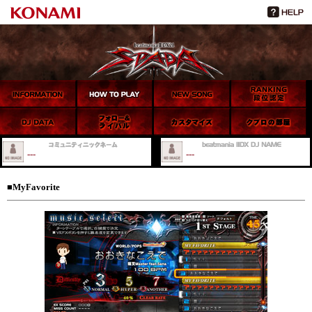
beatmania IIDX 21 SPADA
INFORMATION
HOW TO PLAY
NEW SONG
RANKING 段位認
定
---
---
■MyFavorite