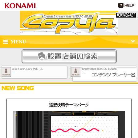
beatmania IIDX 23 copula
MENU
設置店舗
---
---
NEW SONG
追想快晴テーマパーク