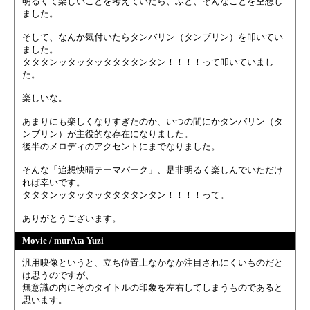
明るくて楽しいことを考えていたら、ふと、そんなことを空想し
ました。
そして、なんか気付いたらタンバリン（タンブリン）を叩いてい
ました。
タタタンッタッタッタタタタンタン！！！！って叩いていまし
た。
楽しいな。
あまりにも楽しくなりすぎたのか、いつの間にかタンバリン（タ
ンブリン）が主役的な存在になりました。
後半のメロディのアクセントにまでなりました。
そんな「追想快晴テーマパーク」、是非明るく楽しんでいただけ
れば幸いです。
タタタンッタッタッタタタタンタン！！！！って。
ありがとうございます。
Movie / murAta Yuzi
汎用映像というと、立ち位置上なかなか注目されにくいものだと
は思うのですが、
無意識の内にそのタイトルの印象を左右してしまうものであると
思います。