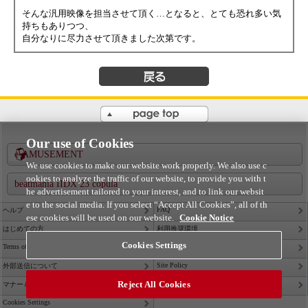
そんな汎用映像を担当させて頂く…となると、とても恐れ多い気
持ちもありつつ、
自分なりに尽力させて頂きました次第です。
戻る
PAGE TOP
Our use of Cookies
e-AMUSEMENT
We use cookies to make our website work properly. We also use c
ookies to analyze the traffic of our website, to provide you with t
beatmania IIDX 23 copula
he advertisement tailored to your interest, and to link our websit
e to the social media. If you select “Accept All Cookies”, all of th
FAQ
ヘルプ
ese cookies will be used on our website.
Cookie Notice
はじめての方
利用推奨環境
Cookies Settings
Terms of Service
Privacy Policy
Site Policy
外部送信について
Reject All Cookies
Contact Us
マナー＆ルール
Cookies Settings