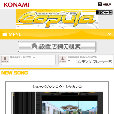
beatmania IIDX 23 copula
MENU
設置店舗
---
---
NEW SONG
シュッパツシンコウ・シサカンコ