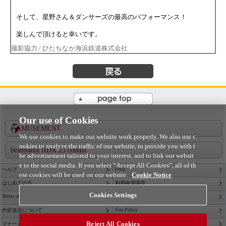
そして、星野さん＆ダンサーズの最高のパフォーマンス！
楽しんで頂けると幸いです。
撮影協力 / ひたちなか海浜鉄道株式会社
戻る
PAGE TOP
Our use of Cookies
e-AMUSEMENT
We use cookies to make our website work properly. We also use c
ookies to analyze the traffic of our website, to provide you with t
beatmania IIDX 23 copula
he advertisement tailored to your interest, and to link our websit
e to the social media. If you select “Accept All Cookies”, all of th
FAQ
ヘルプ
ese cookies will be used on our website.
Cookie Notice
はじめての方
利用推奨環境
Cookies Settings
Terms of Service
Privacy Policy
Site Policy
外部送信について
Reject All Cookies
Contact Us
マナー＆ルール