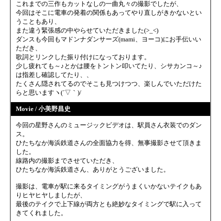
これまでの三作もカットなしの一曲丸々の撮影でしたが、
今回はそこに電車の発着の関係もあってやり直しがきかないとい
うこともあり、
また違う緊張感の中やらせていただきました(>_<)
ダンスも今回もマドンナダンサーズ(mami、ヨーコ)にお手伝いい
ただき、
歌詞とリンクした振り付けになっております。
少し疲れても～♪とかは腰をトントン叩いてたり、シサカンコ～♪
は指差し確認してたり、、
たくさん隠されてるのでそこも見つけつつ、楽しんでいただけた
らと思いますヽ(´▽｀)/
Movie / 小美野昌史
今回の星野さんのミュージックビデオは、駅員さん衣装でのダン
ス。
ひたちなか海浜鉄道さんの全面協力を得、無事撮影させて頂きま
した。
線路内の撮影までさせていただき、
ひたちなか海浜鉄道さん、ありがとうございました。
撮影は、電車が駅に来るタイミングがうまくいかないテイクもあ
りヒヤヒヤしましたが、
最後のテイクで上下線が両方とも絶妙なタイミングで駅に入って
きてくれました。