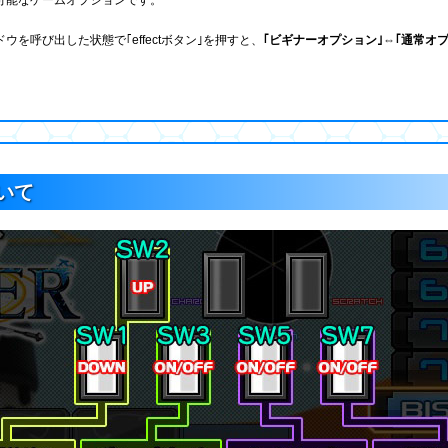
可能なゲームオプションです。
を呼び出した状態で｢effectボタン｣を押すと、
｢ビギナーオプション｣⇔｢通常オ
。
いて