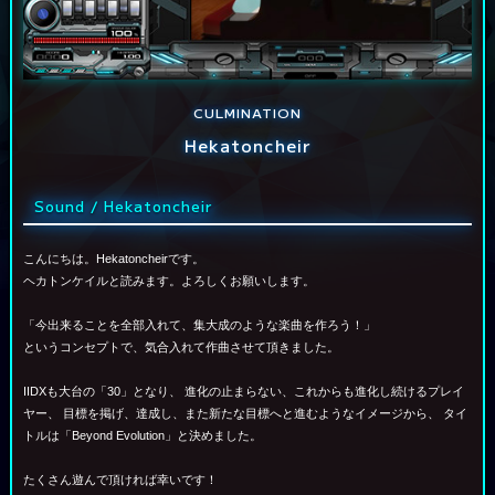
CULMINATION
Hekatoncheir
Sound / Hekatoncheir
こんにちは。Hekatoncheirです。
ヘカトンケイルと読みます。よろしくお願いします。
「今出来ることを全部入れて、集大成のような楽曲を作ろう！」
というコンセプトで、気合入れて作曲させて頂きました。
IIDXも大台の「30」となり、
進化の止まらない、これからも進化し続けるプレイ
ヤー、
目標を掲げ、達成し、また新たな目標へと進むようなイメージから、
タイ
トルは「Beyond Evolution」と決めました。
たくさん遊んで頂ければ幸いです！