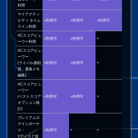
利用
マイアクティ
ビティ タイム
○利用可
○利用可
○利用可
ライン利用
ACスコアビュ
○利用可
○利用可
×
ーワー利用
ACスコアビュ
ーワー
(ライバル挑戦
○利用可
○利用可
×
状、選曲メモ
編集)
ACスコアビュ
ーワー
(ベストスコア
○利用可
○利用可
×
オプション統
計)
プレミアムロ
グインボーナ
ス・
○利用可
×
×
Vディスク送