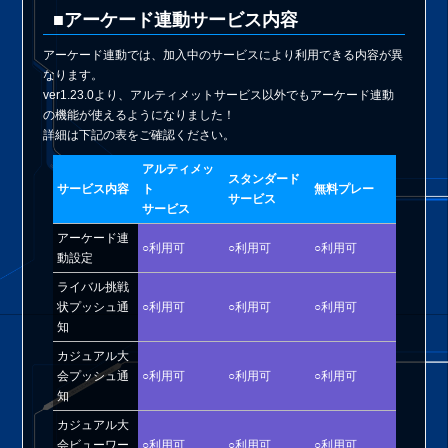
■アーケード連動サービス内容
アーケード連動では、加入中のサービスにより利用できる内容が異
なります。
ver1.23.0より、アルティメットサービス以外でもアーケード連動
の機能が使えるようになりました！
詳細は下記の表をご確認ください。
アルティメッ
スタンダード
サービス内容
ト
無料プレー
サービス
サービス
アーケード連
○利用可
○利用可
○利用可
動設定
ライバル挑戦
状プッシュ通
○利用可
○利用可
○利用可
知
カジュアル大
会プッシュ通
○利用可
○利用可
○利用可
知
カジュアル大
会ビューワー
○利用可
○利用可
○利用可