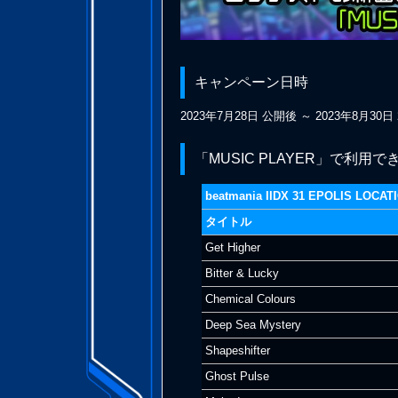
キャンペーン日時
2023年7月28日 公開後 ～ 2023年8月30日 
「MUSIC PLAYER」で利用
beatmania IIDX 31 EPOLIS LOCA
タイトル
Get Higher
Bitter & Lucky
Chemical Colours
Deep Sea Mystery
Shapeshifter
Ghost Pulse