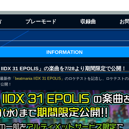
方
プレーモード
収録曲
お
定額サービス
専用コントローラ
アーケード連
INFORMATION
nia IIDX 31 EPOLIS」の楽曲を7/28より期間限定で公開！
版最新作
「beatmania IIDX 31 EPOLIS」
のロケテストを記念し、ロケテストの
限定公開！