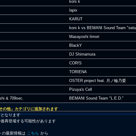
kors k
lapix
KARUT
kors k vs BEMANI Sound Team "setu
Masayoshi Iimori
BlackY
DJ Shimamura
COR!S
TORIENA
OSTER project feat. 月ノ輪乃愛
Pizuya's Cell
hi & 709sec.
BEMANI Sound Team "L.E.D."
ト・その他」カテゴリに追加されます
要となります
今後再登場する可能性があります
ケテストの最新情報は
こちら
から