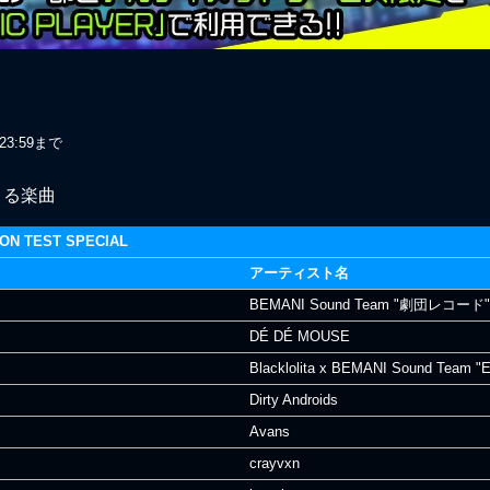
23:59まで
できる楽曲
TION TEST SPECIAL
アーティスト名
BEMANI Sound Team "劇団レコード"
DÉ DÉ MOUSE
Blacklolita x BEMANI Sound Team "E
Dirty Androids
Avans
crayvxn