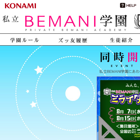
私立BEMANI学園
学園ルール
ズッ友履歴
生徒紹介