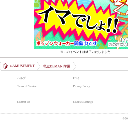
※このイベントは終了いたしました
e-AMUSEMENT
私立BEMANI学園
FAQ
ヘルプ
Terms of Service
Privacy Policy
Contact Us
Cookies Settings
©20