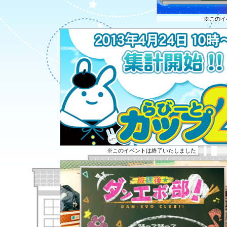
※このイ
※このイベントは終了いたしました