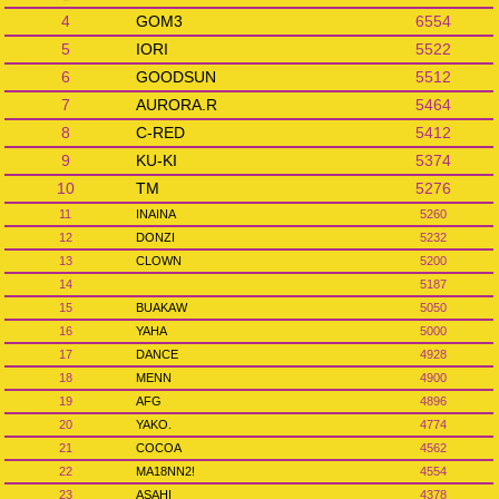
4
GOM3
6554
5
IORI
5522
6
GOODSUN
5512
7
AURORA.R
5464
8
C-RED
5412
9
KU-KI
5374
10
TM
5276
11
INAINA
5260
12
DONZI
5232
13
CLOWN
5200
14
5187
15
BUAKAW
5050
16
YAHA
5000
17
DANCE
4928
18
MENN
4900
19
AFG
4896
20
YAKO.
4774
21
COCOA
4562
22
MA18NN2!
4554
23
ASAHI
4378