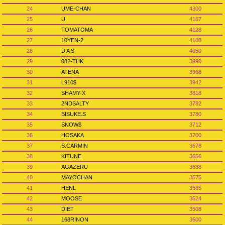
24
UME-CHAN
4300
25
U
4167
26
TOMATOMA
4128
27
10YEN-2
4108
28
D A S
4050
29
082-THK
3990
30
ATENA
3968
31
L910$
3942
32
SHAMY-X
3818
33
2NDSALTY
3782
34
BISUKE.S
3780
35
SNOW$
3712
36
HOSAKA
3700
37
S.CARMIN
3678
38
KITUNE
3656
39
AGAZERU
3638
40
MAYOCHAN
3575
41
HENL
3565
42
MOOSE
3524
43
DIET
3508
44
168RINON
3500