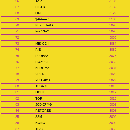
66
TA-Z
3138
67
HIGEKI
3132
68
ONE
3122
69
$4AAAA7
3100
70
NEZUTARO
3098
71
P-KANA?
3095
72
3086
73
MIS-OZ-I
3084
74
RIE
3080
75
FUREA2
3078
76
HOZUKI
3050
77
KHROMA
3034
78
VRC6
3025
79
YUU-4B11
3022
80
TUBAKI
3018
81
LICHT
3012
82
TOR
3010
83
JCB-EPMG
3009
84
RETOREE
3008
85
SSM
3000
86
NONO.
3000
87
TEA.S
2952