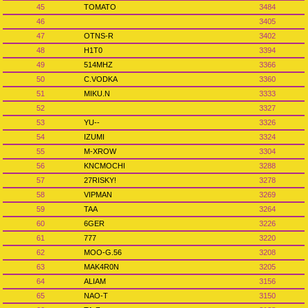
45
TOMATO
3484
46
3405
47
OTNS-R
3402
48
H1T0
3394
49
514MHZ
3366
50
C.VODKA
3360
51
MIKU.N
3333
52
3327
53
YU--
3326
54
IZUMI
3324
55
M-XROW
3304
56
KNCMOCHI
3288
57
27RISKY!
3278
58
VIPMAN
3269
59
TAA
3264
60
6GER
3226
61
777
3220
62
MOO-G.56
3208
63
MAK4R0N
3205
64
ALIAM
3156
65
NAO-T
3150