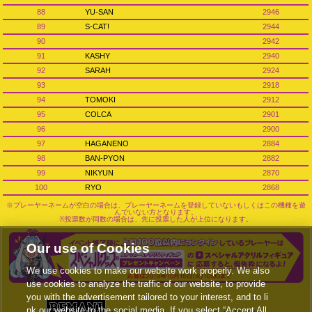
88
YU-SAN
2946
89
S-CAT!
2944
90
2942
91
KASHY
2940
92
SARAH
2924
93
2918
94
TOMOKI
2912
95
COLCA
2901
96
2900
97
HAGANENO
2884
98
BAN-PYON
2882
99
NIKYUN
2870
100
RYO
2868
※プレーヤーネームが空白の場合は、プレーヤーネームを登録していないもしくはこの機種を遊
んでいない方となります。
※投票数が同数の場合は、先に投票した人が上位になります。
Our use of Cookies
We use cookies to make our website work properly. We also
use cookies to analyze the traffic of our website, to provide
you with the advertisement tailored to your interest, and to li
nk our website to the social media. If you select “Accept All