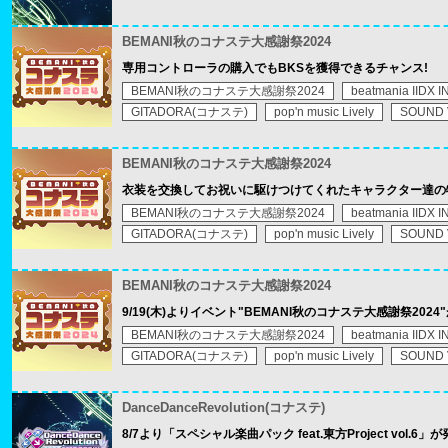
BEMANI秋のコナステ大感謝祭2024
専用コントローラの購入でもBKSを獲得できるチャンス!
BEMANI秋のコナステ大感謝祭2024
beatmania IIDX I
GITADORA(コナステ)
pop'n music Lively
SOUND
BEMANI秋のコナステ大感謝祭2024
衣装を交換してお祝いに駆けつけてくれたキャラクター達の
BEMANI秋のコナステ大感謝祭2024
beatmania IIDX I
GITADORA(コナステ)
pop'n music Lively
SOUND
BEMANI秋のコナステ大感謝祭2024
9/19(木)よりイベント"BEMANI秋のコナステ大感謝祭2024
BEMANI秋のコナステ大感謝祭2024
beatmania IIDX I
GITADORA(コナステ)
pop'n music Lively
SOUND
DanceDanceRevolution(コナステ)
8/7より「スペシャル楽曲パック feat.東方Project vol.6」