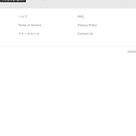
ヘルプ
FAQ
Terms of Service
Privacy Policy
マナー＆ルール
Contact Us
©2026