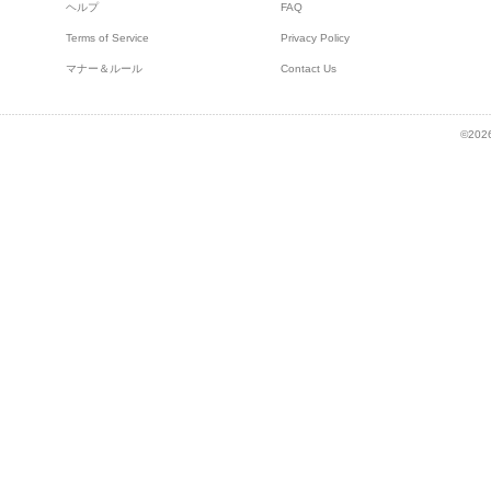
ヘルプ
FAQ
Terms of Service
Privacy Policy
マナー＆ルール
Contact Us
©2026