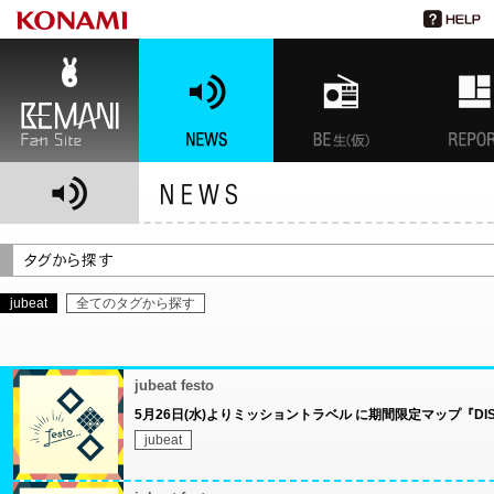
BEMANI Fan Site
NEWS
BEMANI生放送(仮)
特集
jubeat
全てのタグから探す
jubeat festo
5月26日(水)よりミッショントラベル に期間限定マップ『DISC TE
jubeat