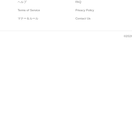
ヘルプ
FAQ
Terms of Service
Privacy Policy
マナー＆ルール
Contact Us
©2026