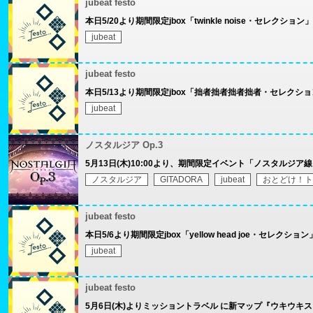
jubeat festo
本日5/20より期間限定jbox「twinkle noise・セレクショ
jubeat
jubeat festo
本日5/13より期間限定jbox「拙者拙者拙者拙者・セレクシ
jubeat
ノスタルジア Op.3
5月13日(木)10:00より、期間限定イベント「ノスタルジア
ノスタルジア
GITADORA
jubeat
おとどけ！ト
jubeat festo
本日5/6より期間限定jbox「yellow head joe・セレクシ
jubeat
jubeat festo
5月6日(木)よりミッショントラベル に新マップ『ウキウキ