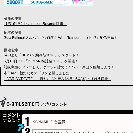
【第161回】beatnation Records情報！
Sota Fujimoriアルバム『今何度？ What Temperature Is It?』配信開始！
6/18より「BEMANI納涼祭2026」がスタート！
6月18日より「BEMANI納涼祭2026」を開催！
対象機種をプレーして、ゲージを貯めてイベント楽曲を解禁しよう！
本日6/2、新たなカテゴリを公開しました
「VARIANT GATE」に新たなる次元を確認…6/4(木)より補足可能…