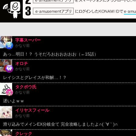
字幕スーパー
かなり前
あっ…明日！？ うそだろおおおおおお（←15話）
オロチ
かなり前
レイシスとグレイスが和解…！？
タクポウ氏
かなり前
遅いよｗｗ
イリヤスフィール
かなり前
滑り込みでメインEX分岐全て 完全攻略しましたよ∩( ´∀｀)∩
クレック