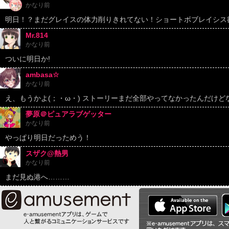
かなり前
明日！？まだグレイスの体力削りきれてない！ショートボブレイシス
Mr.814
かなり前
ついに明日か!
ambasa☆
かなり前
え、もうかよ(；・ω・) ストーリーまだ全部やってなかったんだけど
夢原＠ピュアラブゲッター
かなり前
やっぱり明日だっためう！
スザク@熱男
かなり前
まだ見ぬ港へ………