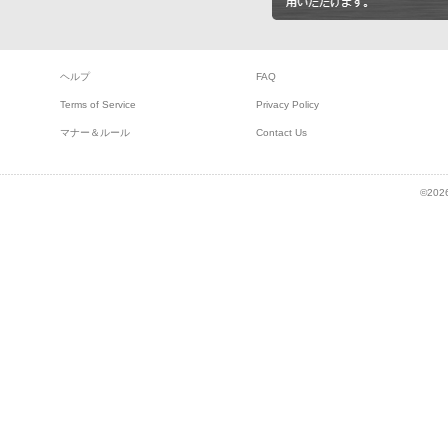
ヘルプ
FAQ
Terms of Service
Privacy Policy
マナー＆ルール
Contact Us
©2026