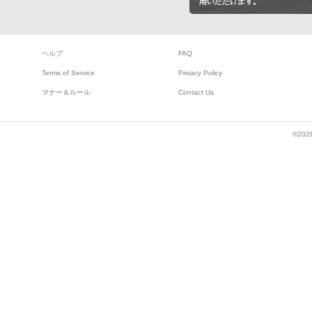
ヘルプ
FAQ
Terms of Service
Privacy Policy
マナー＆ルール
Contact Us
©2026