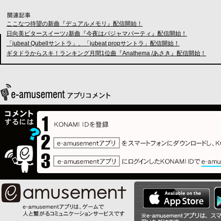
ここなつ待望の新曲『デュアルメモリ』配信開始！
日向美ビタースイーツ♪新曲『今夜はパジャマパーティ』配信開始！
「jubeat Qubellサントラ」、「jubeat propサントラ」配信開始！
ギタドラからスキ！ランキング月間1位曲『Anathema /あさき』配信開始！