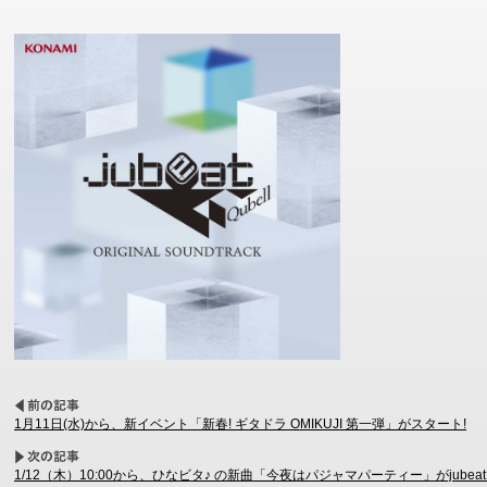
1月11日(水)から、新イベント「新春! ギタドラ OMIKUJI 第一弾」がスタート!
1/12（木）10:00から、ひなビタ♪ の新曲「今夜はパジャマパーティー」がjub