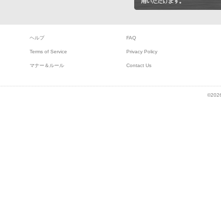
ヘルプ
FAQ
Terms of Service
Privacy Policy
マナー＆ルール
Contact Us
©2026