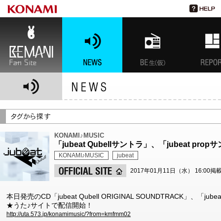
BEMANI Fan Site
NEWS
BEMANI生放送(仮)
特集
KONAMI♪MUSIC
「jubeat Qubellサントラ」、「jubeat p
KONAMI♪MUSIC
jubeat
2017年01月11日（水） 16:00掲
本日発売のCD「jubeat Qubell ORIGINAL SOUNDTRACK」、「jubea
★うた♪サイトで配信開始！
http://uta.573.jp/konamimusic/?from=kmfmm02