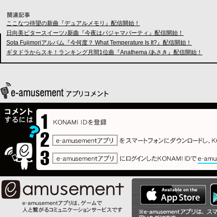
ここなつ待望の新曲『デュアルメモリ』配信開始！
日向美ビタースイーツ♪新曲『今夜はパジャマパーティ』配信開始！
Sota Fujimoriアルバム『今何度？ What Temperature Is It?』配信開始！
ギタドラからスキ！ランキング月間1位曲『Anathema /あさき』配信開始！