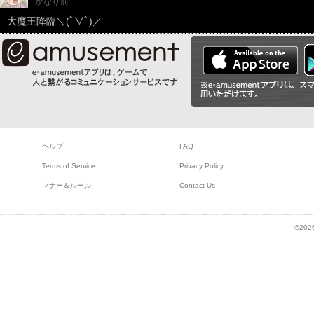
かなり前
大魔王降臨＼(ﾟ∀ﾟ)／
ヘルプ
FAQ
Terms of Service
Privacy Policy
マナー＆ルール
Contact Us
©2026