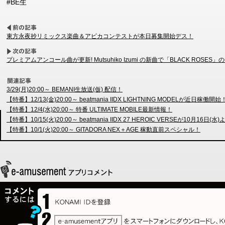
#BE生
東方永夜抄リミックス楽曲＆アピカコンテストが本日募集開始デス！
プレミアムアンコール曲が更新! Mutsuhiko Izumi の新曲で「BLACK ROSES」
3/29(月)20:00～ BEMANI生放送(仮) 配信！
【特番】12/13(金)20:00～ beatmania IIDX LIGHTNING MODELが近日稼働開始
【特番】12/4(水)20:00～ 特番 ULTIMATE MOBILE最新情報！
【特番】10/15(火)20:00～ beatmania IIDX 27 HEROIC VERSEが10月16日
【特番】10/1(火)20:00～ GITADORA NEX＋AGE 稼動直前スペシャル！