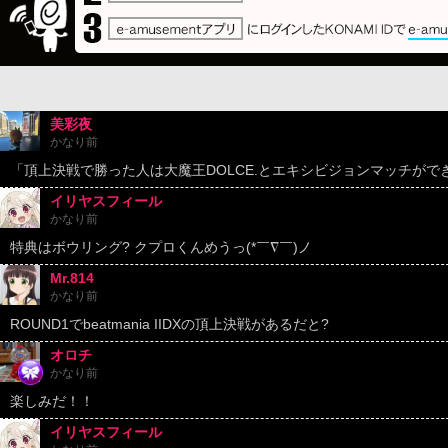
美彩夜
かなり前
「頂上決戦で勝った人は大魔王DOLCE.とエキシビジョンマッチが
イリヤスフィール
かなり前
特典はボウリング? クプロくんめうっ(*￣∇￣)ノ
Mr.814
かなり前
ROUND1でbeatmania IIDXの頂上決戦があるだと?
オロチ
かなり前
楽しみだ！！
イリヤスフィール