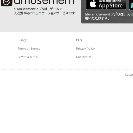
ヘルプ
FAQ
Terms of Service
Privacy Policy
マナー＆ルール
Contact Us
©2026