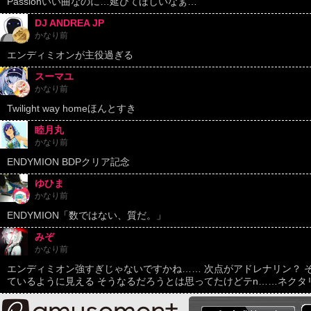
Passionいい曲なのに…延びてほしいなぁ…
DJ ANDREA JP
かなり前
エンディミオンが主役過ぎる
スーマユ
かなり前
Twilight way homeほんとすき
睦月丸
かなり前
ENDYMION BDPクリア記念
ゆひま
かなり前
ENDYMION「数ではない、質だ。」
みぞ
かなり前
エンディミオン強すぎじゃないですかね…… 次点がアドレナリン？ 
ているように見える そうなるだろうとは思ってたけどテn……ネクタ