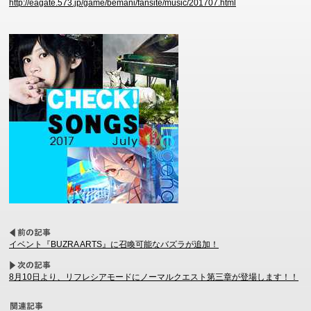
http://eagate.573.jp/game/bemani/fansite/music/201707.html
イベント『BUZRA ARTS』に召喚可能なバズラが追加！
8月10日より、リフレシアモードにノーマルクエスト第三章が登場します！！