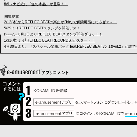
8/9～ナビ旅に『無の水晶』が登場！！
2/12(木)からREFLEC BEATの楽曲が｢blc｣で解禁可能になるゼェ～！
5/29よりREFLEC BEATスタンプを開催デス！
ε===△＜8月1日よりREFLEC BEATスタンプ開催ダゼッ！！
1/31(水)より｢REFLEC BEAT RECORDS｣がスタート！
4月30日より、『スペシャル楽曲パック feat.REFLEC BEAT vol.1&vol.2