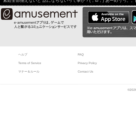
紫鎧全部揃えないと 話にならないって事か？(；ω；) あーめうっ。。(〃_
ヘルプ
FAQ
Terms of Service
Privacy Policy
マナー＆ルール
Contact Us
©2026