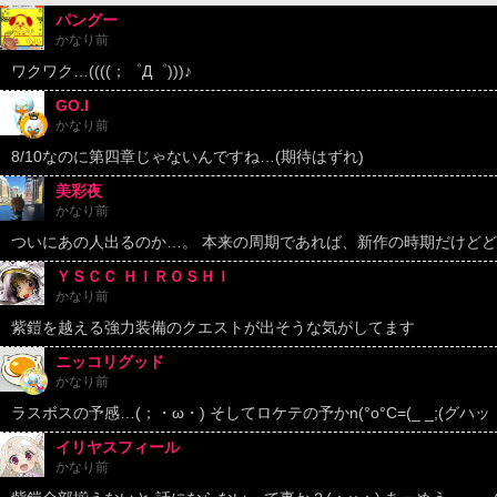
パングー
かなり前
ワクワク…((((；゜Д゜)))♪
GO.I
かなり前
8/10なのに第四章じゃないんですね…(期待はずれ)
美彩夜
かなり前
ついにあの人出るのか…。 本来の周期であれば、新作の時期だけど
ＹＳＣＣ ＨＩＲＯＳＨＩ
かなり前
紫鎧を越える強力装備のクエストが出そうな気がしてます
ニッコリグッド
かなり前
ラスボスの予感…(；・ω・) そしてロケテの予かn(°o°C=(_ _;(グハッ
イリヤスフィール
かなり前