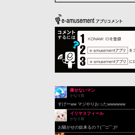
痩せないマン
かなり前
すげーww マジやりおったwwwwww
イリヤスフィール
かなり前
お騒がせの奴来るの？(￣□￣;)!!