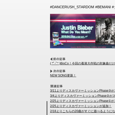
#DANCERUSH_STARDOM #BEMAN
( *ﾟ-ﾟ* )BisCo！今回の着港大作戦の対
NEW SONG更新！
3/11よりディスカヴァーミッションPhase③
3/4よりディスカヴァーミッションPhase②が
2/25よりディスカヴァーミッションPhase①
2/25よりディスカヴァーミッションが追加！
2/18よりこちらの20曲がすぐに遊べるように