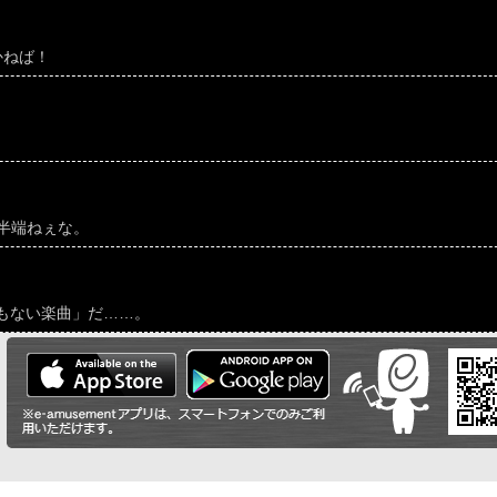
かねば！
半端ねぇな。
でもない楽曲」だ……。