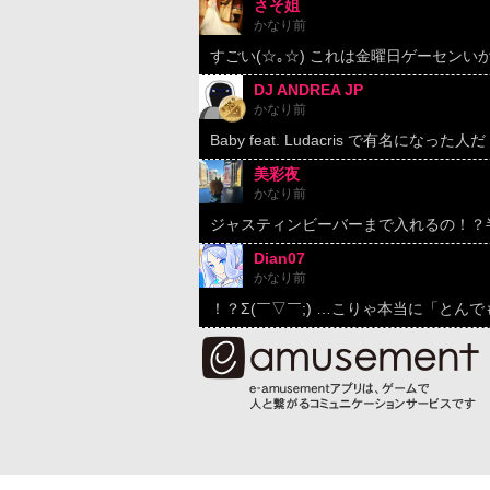
さそ姐
かなり前
すごい(☆｡☆) これは金曜日ゲーセンい
DJ ANDREA JP
かなり前
Baby feat. Ludacris で有名になった人だ
美彩夜
かなり前
ジャスティンビーバーまで入れるの！？
Dian07
かなり前
！？Σ(￣▽￣;) …こりゃ本当に「とん