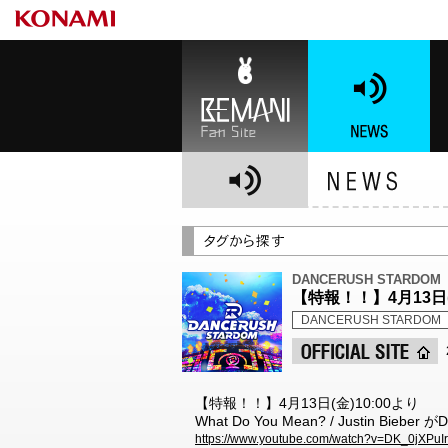
BEMANI Fan Site
NEWS
BE
DANCERUSH STARDOM
【特報！！】4月13日(金)1
DANCERUSH STARDOM
【特報！！】4月13日(金)10:00より
What Do You Mean? / Justin Bie
https://www.youtube.com/watch?v=DK_0jXPuI