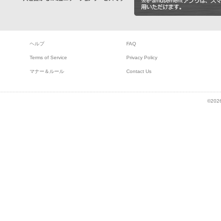
ヘルプ
FAQ
Terms of Service
Privacy Policy
マナー＆ルール
Contact Us
©2026