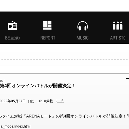
MANI生放送(仮)
特集
MUSIC
ARTISTs
our
の第4回オンラインバトルが開催決定！
5
2022年05月27日（金） 10:10掲載
ルタイム対戦『ARENAモード』の第4回オンラインバトルが開催決定！
ena_mode/index.html