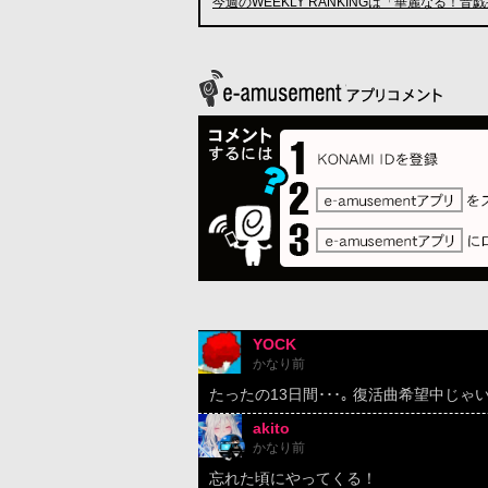
今週のWEEKLY RANKINGは「華麗なる！
YOCK
かなり前
たったの13日間･･･｡ 復活曲希望中じゃい
akito
かなり前
忘れた頃にやってくる！