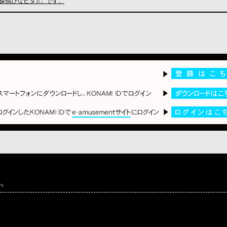
音戯探偵ひなビタ♫」です。
｡