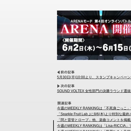
5月30日(月)10:00より、スタンプキャンペー
SOUND VOLTEX 女性部門の決勝ラウン
今週のWEEKLY RANKINGは「不死身ごっこ
「Sparkle Fruit Lab.｣に8/6(木)より特別
「閃と雷管とロープ」他、楽曲コメントを掲載
今週のWEEKLY RANKINGは「Lisa-RICCIA