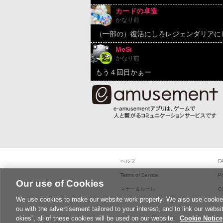
カードの卓造
かなり前
（一部の）復活にしろレジェンダリアに
MeSi
かなり前
もう４回目かぁー
ヘルプ
F
Terms of Service
Pr
Our use of Cookies
マナー＆ルール
C
We use cookies to make our website work properly. We also use cookies t
ou with the advertisement tailored to your interest, and to link our websi
okies”, all of these cookies will be used on our website.
Cookie Notice