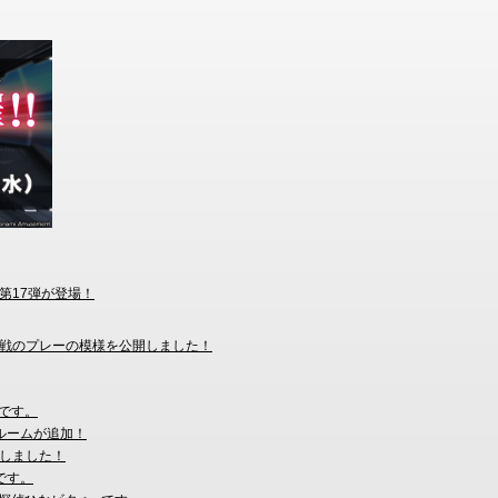
ン第17弾が登場！
ド選抜戦のプレーの模様を公開しました！
」です。
な最終ルームが追加！
しました！
」です。