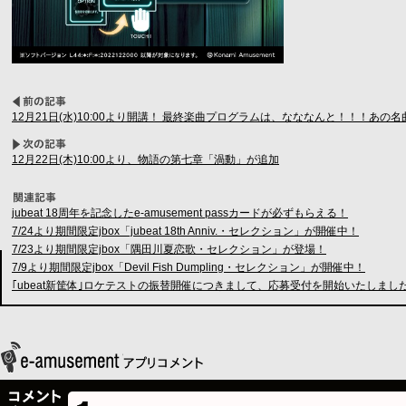
12月21日(水)10:00より開講！ 最終楽曲プログラムは、なななんと！！！あの名曲「
12月22日(木)10:00より、物語の第七章「渦動」が追加
jubeat 18周年を記念したe-amusement passカードが必ずもらえる！
7/24より期間限定jbox「jubeat 18th Anniv.・セレクション」が開催中！
7/23より期間限定jbox「隅田川夏恋歌・セレクション」が登場！
7/9より期間限定jbox「Devil Fish Dumpling・セレクション」が開催中！
｢ubeat新筐体｣ロケテストの振替開催につきまして、応募受付を開始いたしまし