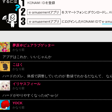
夢原＠ピュアラブゲッター
かなり前
アプデはこれか、いいじゃんか
こはく
かなり前
ハードのズレ、体感で調整していたのが 数値でわかるだなんて、 なんと
イリヤスフィール
かなり前
ハードがやりやすくなったo(*･ω･)ﾉ
YOCK
かなり前