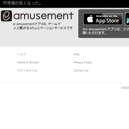
弐寺感が近くなった｡
ヘルプ
FAQ
Terms of Service
Privacy Policy
マナー＆ルール
Contact Us
©2026