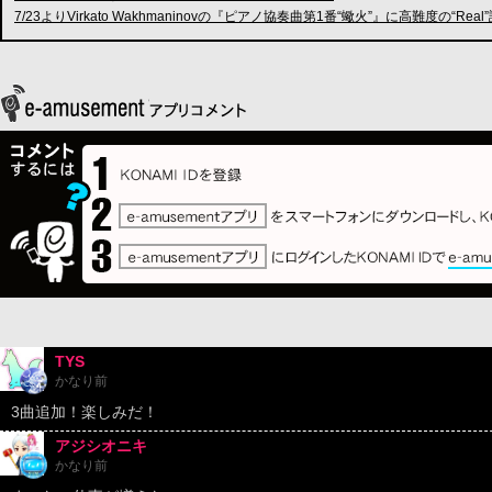
7/23よりVirkato Wakhmaninovの『ピアノ協奏曲第1番“蠍火”』に高難度の“Rea
TYS
かなり前
3曲追加！楽しみだ！
アジシオニキ
かなり前