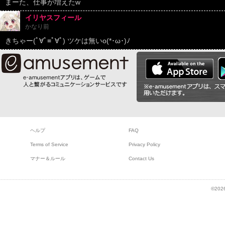
まーた、仕事が増えたw
イリヤスフィール
かなり前
きちゃー(ﾟ∀ﾟ≡ﾟ∀ﾟ) ツケは無いo(*･ω･)ﾉ
ヘルプ
FAQ
Terms of Service
Privacy Policy
マナー＆ルール
Contact Us
©2026