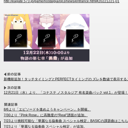
http://eagate.573.jp/game/nostalgia/op3/news/entrance.html#20221221-01
新機能追加！タッチタイミングとPERFECTタイミングの ズレを数値で表示す
12月21日（水）より、「コナステ ノスタルジア 有名楽曲パック vol.1」が登場！
8/6より「エピソードを進めようキャンペーン」を開催。
7/30より『Pink Rose』に高難度の“Real”譜面が追加。
7/23より挑戦可能な「華麗なる協奏曲 スペシャル検定」BASICの課題曲はこち
7/23より「華麗なる協奏曲 スペシャル検定」が追加。