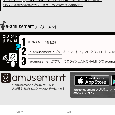
新イベント「pop'n & GITADORA Cheers × Cheers!!」が5/14より開催！
"遊べる楽曲"&"楽曲のプレースコア"を確認できる機能追加
ヘルプ
FAQ