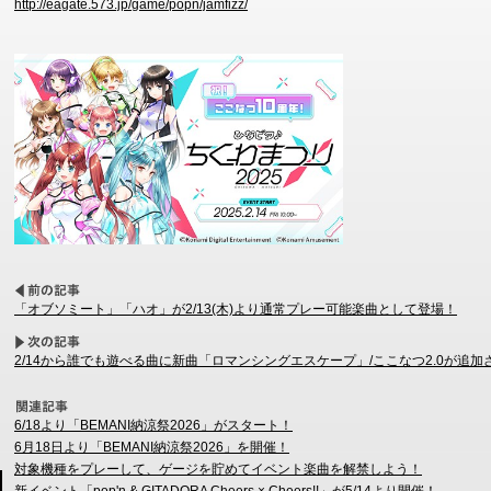
http://eagate.573.jp/game/popn/jamfizz/
「オブソミート」「ハオ」が2/13(木)より通常プレー可能楽曲として登場！
2/14から誰でも遊べる曲に新曲「ロマンシングエスケープ」/ここなつ2.0が追加
6/18より「BEMANI納涼祭2026」がスタート！
6月18日より「BEMANI納涼祭2026」を開催！
対象機種をプレーして、ゲージを貯めてイベント楽曲を解禁しよう！