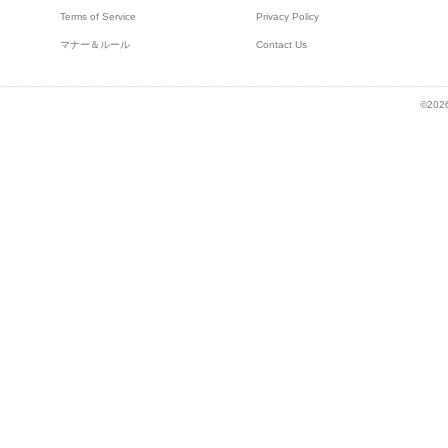
Terms of Service
Privacy Policy
マナー＆ルール
Contact Us
©2026