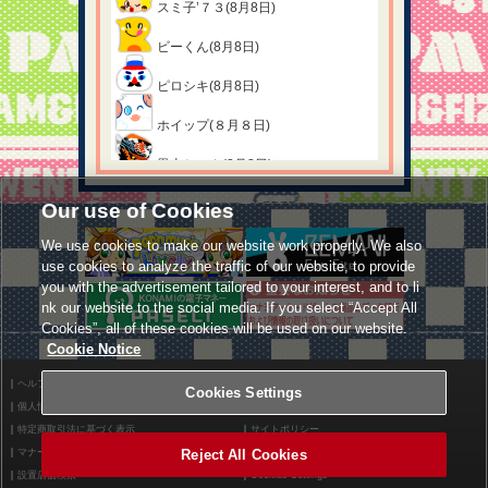
スミ子’７３(8月8日)
ビーくん(8月8日)
ピロシキ(8月8日)
0
0
ホイップ(８月８日)
R
黒太ちゃん(8月8日)
38分前
pop'nメインで遊んでるよ☆
★08月07日★
新規フルコン！
Our use of Cookies
ヤナリ(8月7日)
We use cookies to make our website work properly. We also
use cookies to analyze the traffic of our website, to provide
リゼット(8月7日)
you with the advertisement tailored to your interest, and to li
nk our website to the social media. If you select “Accept All
トロッピー(8月7日)
Cookies”, all of these cookies will be used on our website.
ハナコ(8月7日)
Cookie Notice
★08月06日★
ヘルプ
利用規約
Cookies Settings
個人情報等保護方針
外部送信について
0
0
オリビア(8月6日)
特定商取引法に基づく表示
サイトポリシー
釣りダンゴ
マナー＆ルール
ノネット(8月6日)
お問い合わせ
Reject All Cookies
42分前
設置店舗検索
Cookies Settings