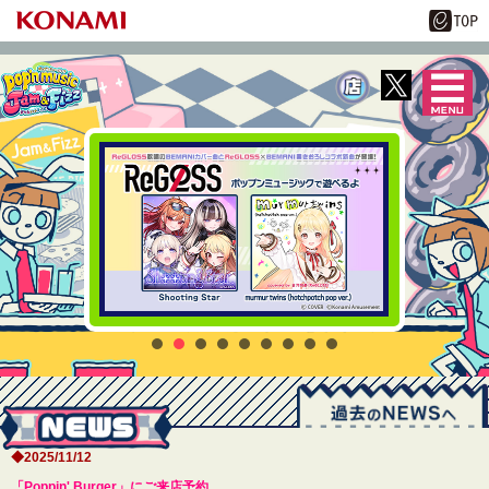
MENU
pop'n music Jam
&Fizz
◆2025/11/12
「Poppin' Burger」にご来店予約