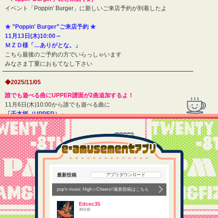
イベント「Poppin' Burger」に新しいご来店予約が到着したよ
★ ”Poppin' Burger”ご来店予約 ★
11月13日(木)10:00～
ＭＺＤ様「…ありがとな。」
こちら最後のご予約の方でいらっしゃいます
みなさま丁重におもてなし下さい
◆2025/11/05
誰でも遊べる曲にUPPER譜面が2曲追加するよ！
11月6日(木)10:00から誰でも遊べる曲に
「千本桜（UPPER）」
「曇天（UPPER）」
が登場 遊んでみてね♪
◆2025/10/29
ハロウィンフェア 期間限定ブーストトッピング！
10月30日(木)10:00～11月13日(木)10:00
の期間限定で「Poppin' Burge
最新投稿
アプリダウンロード
r」にハロウィンにちなんだ限定トッピングが登場！
pop'n music High☆Cheers!!最新投稿はこちら
プレーするだけでいつもより50％くらい満足度がUP
するよ
限定トッピングでうまうまバーガーつくって最後までイベントを進めて
Edcec35
おいてね♪
36分前