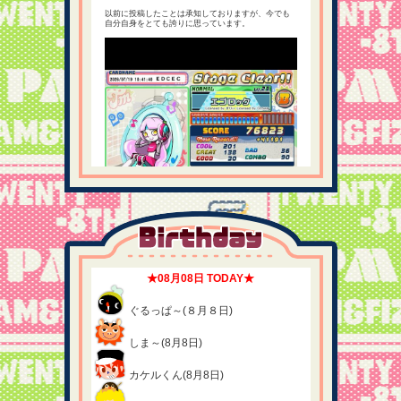
以前に投稿したことは承知しておりますが、今でも
「Poppin' Burger」にご来店予約
自分自身をとても誇りに思っています。
イベント「Poppin' Burger」に新しいご来店予約が到着したよ
★ ”Poppin' Burger”ご来店予約 ★
10月23日(木)10:00～
タクト様、山形まり花様
2組様お待ちしております！
タクト様「やっぱり連れてくれば よかったかな」
山形まり花様「ねぇねぇ、このお店 みんなで入ってみよっ！」
0
0
★08月08日 TODAY★
R
38分前
pop'nメインで遊んでるよ☆
ぐるっぱ～(８月８日)
新規UPPER EX初見。
しま～(8月8日)
カケルくん(8月8日)