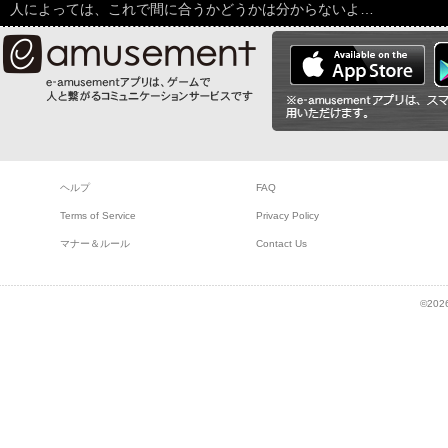
人によっては、これで間に合うかどうかは分からないよ…
ヘルプ
FAQ
Terms of Service
Privacy Policy
マナー＆ルール
Contact Us
©2026