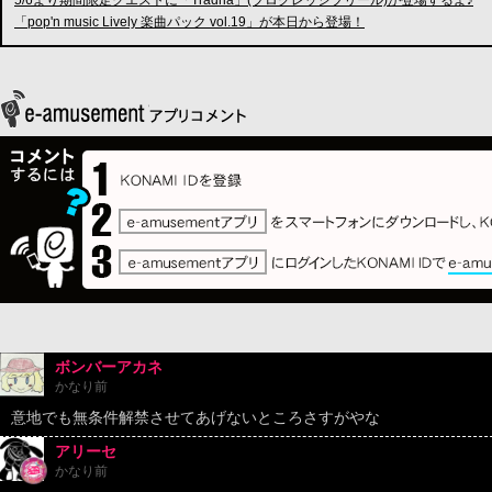
5/6より期間限定クエストに「Tradria」(プログレッシブリール)が登場するよ♪
「pop'n music Lively 楽曲パック vol.19」が本日から登場！
ボンバーアカネ
かなり前
意地でも無条件解禁させてあげないところさすがやな
アリーセ
かなり前