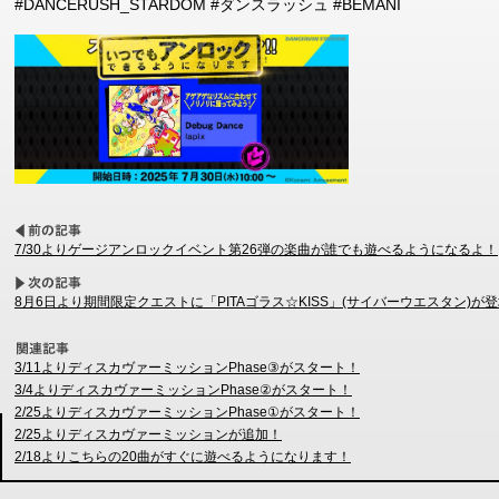
#DANCERUSH_STARDOM #ダンスラッシュ #BEMANI
7/30よりゲージアンロックイベント第26弾の楽曲が誰でも遊べるようになるよ！
8月6日より期間限定クエストに「PITAゴラス☆KISS」(サイバーウエスタン)が
3/11よりディスカヴァーミッションPhase③がスタート！
3/4よりディスカヴァーミッションPhase②がスタート！
2/25よりディスカヴァーミッションPhase①がスタート！
2/25よりディスカヴァーミッションが追加！
2/18よりこちらの20曲がすぐに遊べるようになります！