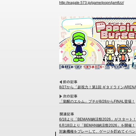
http://eagate.573.jp/game/popn/jamfizz/
8/27から「超視力！第1回 ギタドラドンARE
「覚醒のエルム」プチが8/28からFINAL登場！
6/18より「BEMANI納涼祭2026」がスタート
6月18日より「BEMANI納涼祭2026」を開催！
対象機種をプレーして、ゲージを貯めてイベン