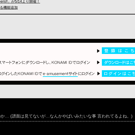
heers!!」が5/14より開催！
きる機能追加
のか… (譜面は見てないが…なんかやばいみたいな事 言われてるよね。)