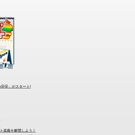
NA⦿⦿」がスタート!
！
ト楽曲を解禁しよう！