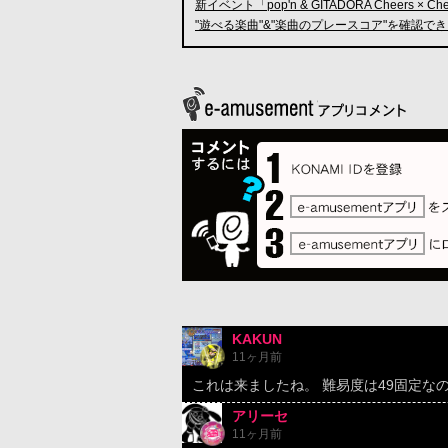
新イベント「pop'n & GITADORA Cheers × C
"遊べる楽曲"&"楽曲のプレースコア"を確認で
KAKUN
11ヶ月前
これは来ましたね。 難易度は49固定な
アリーセ
11ヶ月前