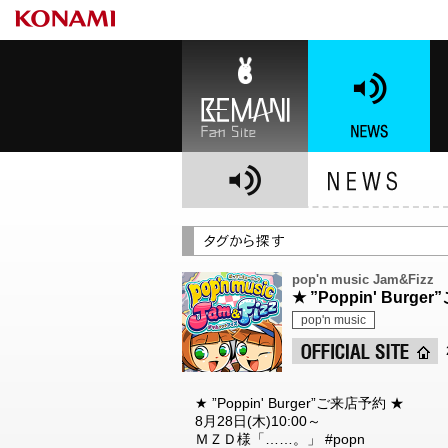
BEMANI Fan Site
NEWS
BE
pop'n music Jam&Fizz
★ ”Poppin' Burg
pop'n music
★ ”Poppin' Burger”ご来店予約 ★
8月28日(木)10:00～
ＭＺＤ様「……。」 #popn