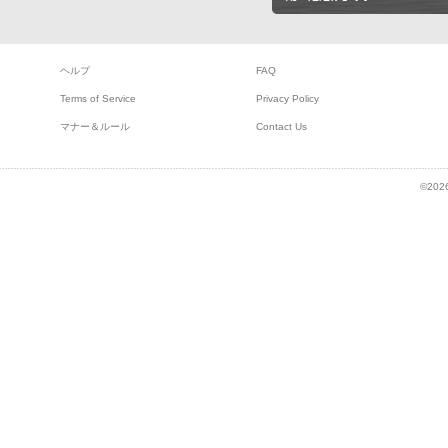
ヘルプ
FAQ
Terms of Service
Privacy Policy
マナー＆ルール
Contact Us
©2026