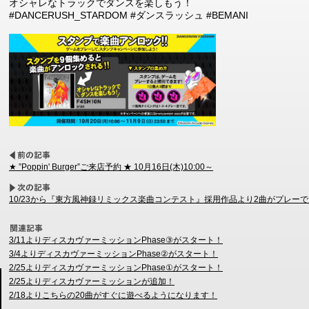
オシャレなトラックでダンスを楽しもう！
#DANCERUSH_STARDOM #ダンスラッシュ #BEMANI
★ ”Poppin' Burger”ご来店予約 ★ 10月16日(木)10:00～
10/23から『東方風神録リミックス楽曲コンテスト』採用作品より2曲がプレー
3/11よりディスカヴァーミッションPhase③がスタート！
3/4よりディスカヴァーミッションPhase②がスタート！
2/25よりディスカヴァーミッションPhase①がスタート！
2/25よりディスカヴァーミッションが追加！
2/18よりこちらの20曲がすぐに遊べるようになります！