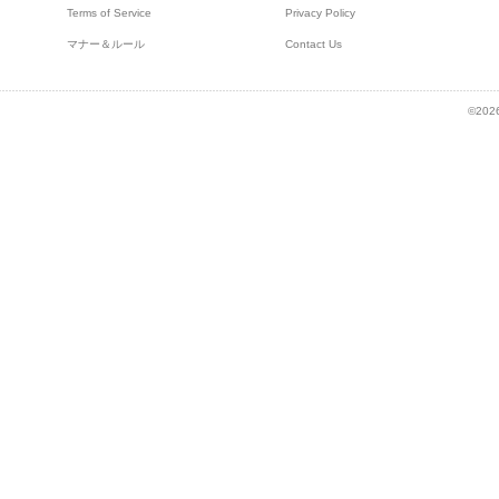
Terms of Service
Privacy Policy
マナー＆ルール
Contact Us
©2026