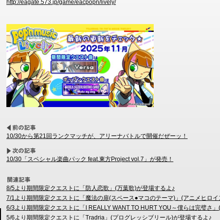
http://eagate.573.jp/game/eacpopn/lively/
10/30から第21回ランクマッチが、アリーナバトルで開催だぜーッ！
10/30「スペシャル楽曲パック feat.東方Project vol.7」が発売！
8/5より期間限定クエストに「防人恋歌」(万葉歌)が登場するよ♪
7/1より期間限定クエストに「魔法の扉(スペース●マコのテーマ)」(アニメヒロイ
6/3より期間限定クエストに「I REALLY WANT TO HURT YOU～僕らは完璧さ
5/6より期間限定クエストに「Tradria」(プログレッシブリール)が登場するよ♪