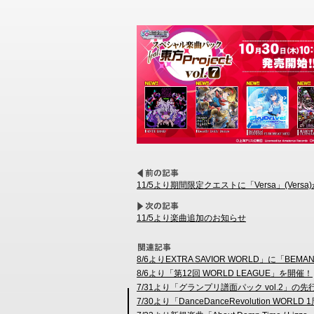
11/5より期間限定クエストに「Versa」(Vers
11/5より楽曲追加のお知らせ
8/6よりEXTRA SAVIOR WORLD」に「BEMAN
8/6より「第12回 WORLD LEAGUE」を開催！
7/31より「グランプリ譜面パック vol.2
7/30より「DanceDanceRevoluti