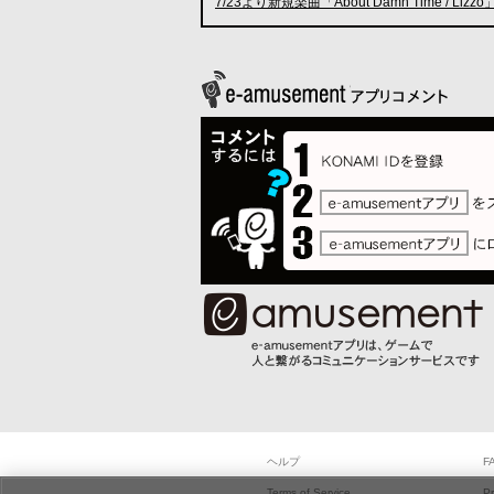
7/23より新規楽曲「About Damn Time / Liz
ヘルプ
F
Terms of Service
Pr