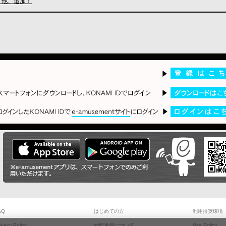
zo」他、追加！
AQ
はじめての方
利用推奨環境
ivacy Policy
外部送信について
Site Policy