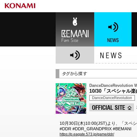
BEMANI Fan Site
NEWS
BE
DanceDanceRevolution
10/30「スペシャル楽曲パ
DanceDanceRevolution
10月30日(木)10:00(JST)より、「スペシ
#DDR #DDR_GRANDPRIX #BEMANI
https://p.eagate.573.jp/game/ddr/