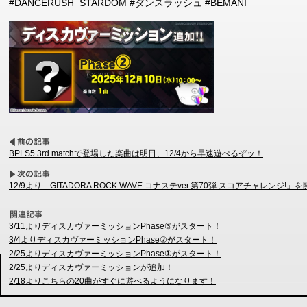
#DANCERUSH_STARDOM #ダンスラッシュ #BEMANI
BPLS5 3rd matchで登場した楽曲は明日、12/4から早速遊べるぞッ！
12/9より「GITADORA ROCK WAVE コナステver.第70弾 スコアチャレンジ!」を
3/11よりディスカヴァーミッションPhase③がスタート！
3/4よりディスカヴァーミッションPhase②がスタート！
2/25よりディスカヴァーミッションPhase①がスタート！
2/25よりディスカヴァーミッションが追加！
2/18よりこちらの20曲がすぐに遊べるようになります！