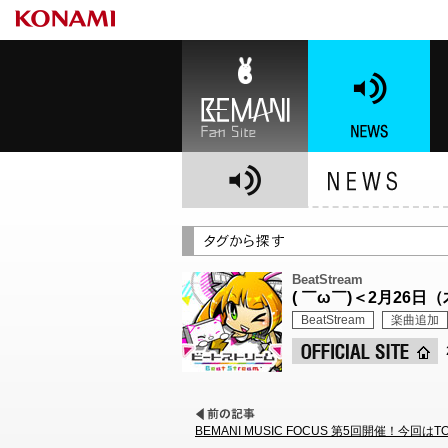
BEMANI Fan Site
NEWS
BE
BeatStream
( ￣ω￣)＜2月2
BeatStream
楽曲追加
BEMANI MUSIC FOCUS 第5回開催！今回は