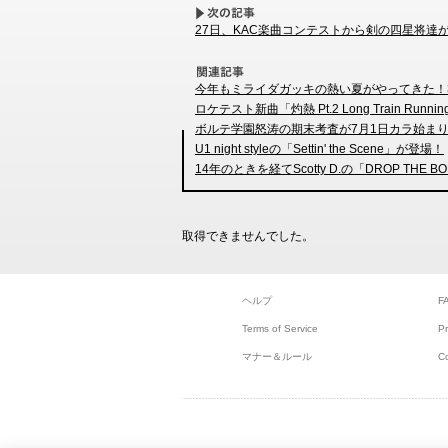
27日、KAC楽曲コンテストから剣の四星将達
今年もミライダガッキの熱い夏がやってきた！
ロケテスト新曲「灼熱 Pt.2 Long Train Run
ボルテ学園怒涛の期末考査が7月1日カラ始ま
U1 night styleの「Settin' the Scene」が登場！
14年のときを経てScotty D.の「DROP TH
取得できませんでした。
ヘルプ
F
Terms of Service
Pr
マナー＆ルール
C