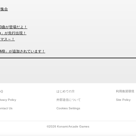
が集合
3曲が登場だよ！
ning」が先行出現！
りマス～！
E BOMB」が追加されています！
AQ
はじめての方
利用推奨環境
ivacy Policy
外部送信について
Site Policy
ontact Us
Cookies Settings
©2026 Konami Arcade Games