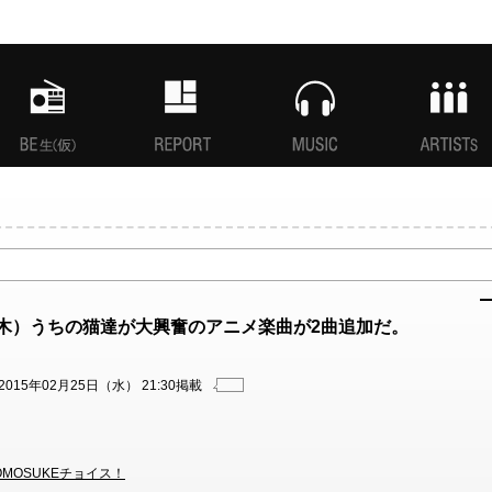
MANI生放送(仮)
特集
MUSIC
ARTISTs
6日（木）うちの猫達が大興奮のアニメ楽曲が2曲追加だ。
2015年02月25日（水） 21:30掲載
TOMOSUKEチョイス！