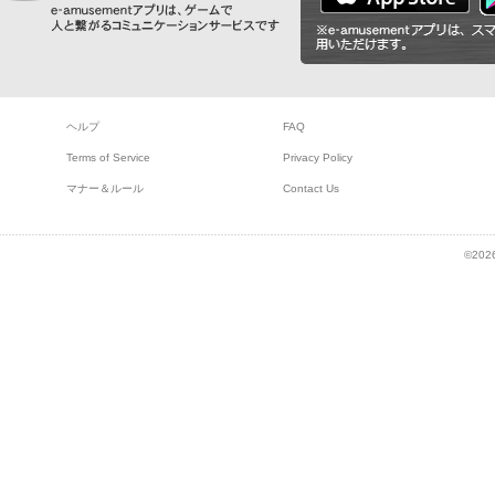
ヘルプ
FAQ
Terms of Service
Privacy Policy
マナー＆ルール
Contact Us
©2026