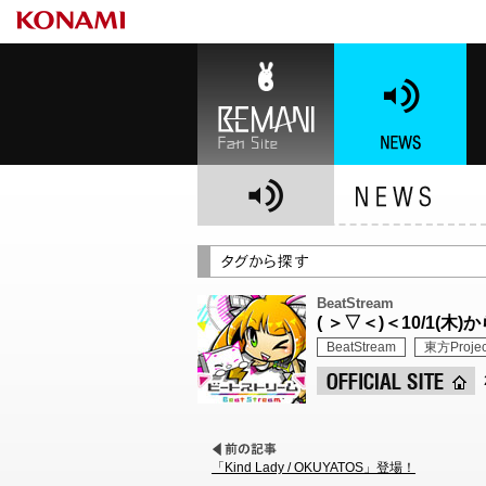
BEMANI Fan Site
NEWS
BE
BeatStream
( ＞▽＜)＜10/1(
BeatStream
東方Projec
「Kind Lady / OKUYATOS」登場！