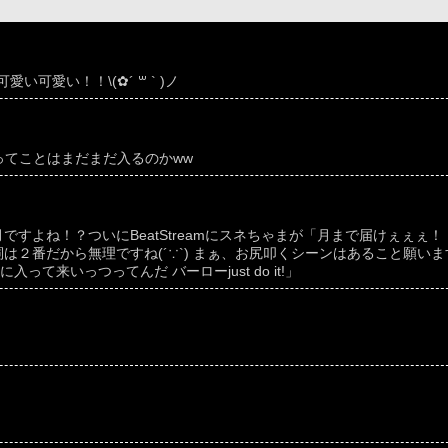
可愛い！！\(✿´ ꒳ ` )ノ
間ってことはまだまだ入るのかww
月ですよね！？ついにBeatStreamにスネちゃまが「月まで届けぇぇぇ！
は２番だから無理ですね(´∵`) まぁ、お尻叩くシーンはあること願います/
て来いっつってんだ バーローjust do it!」