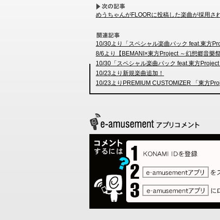
めうちゃんがFLOORに投稿した楽曲が採用さ
10/30より「スペシャル楽曲パック feat.東方
8/6より【BEMANI×東方Project ～幻想
10/30「スペシャル楽曲パック feat.東方Project
10/23より新規楽曲追加！
10/23よりPREMIUM CUSTOMIZER 「東