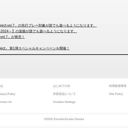
Project vol.7」の先行プレー対象が誰でも遊べるようになります。
郷音樂祭2024～】の楽曲が誰でも遊べるようになります。
 vol.7」が発売！
方Project」 第1弾スペシャルキャンペーンを開催！
AQ
はじめての方
利用推奨環境
ivacy Policy
外部送信について
Site Policy
ontact Us
Cookies Settings
©2026 Konami Arcade Games