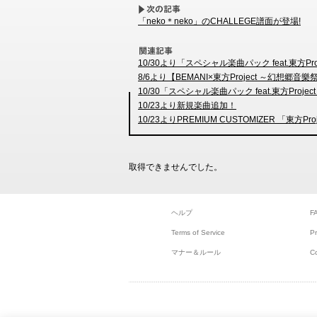
「neko＊neko」のCHALLEGE譜面が登場!
10/30より「スペシャル楽曲パック feat.東方
8/6より【BEMANI×東方Project ～幻想
10/30「スペシャル楽曲パック feat.東方Project
10/23より新規楽曲追加！
10/23よりPREMIUM CUSTOMIZER 「東
取得できませんでした。
ヘルプ
F
Terms of Service
Pr
マナー＆ルール
C