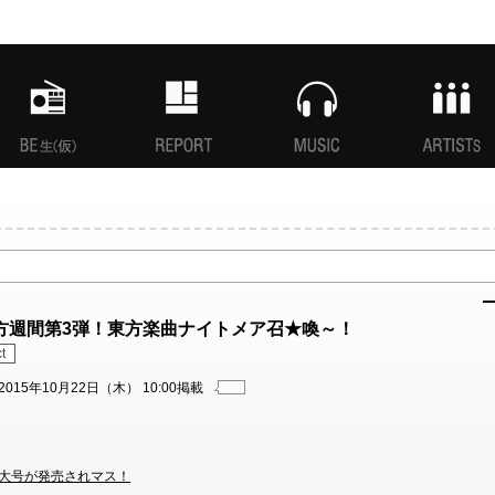
MANI生放送(仮)
特集
MUSIC
ARTISTs
東方週間第3弾！東方楽曲ナイトメア召★喚～！
t
2015年10月22日（木） 10:00掲載
刊特大号が発売されマス！