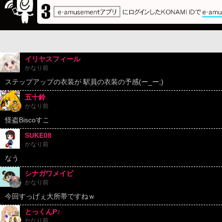
イリヤスフィール
かなり前
ステップアップの衣装が 駅員の衣装の予感(ー_ー;)
五十鈴
かなり前
怪盗Biscoすこ
SUKE08
かなり前
なう
シナガワメイビ
かなり前
今回すっげぇ大所帯ですねｗ
とっくんP♪
かなり前