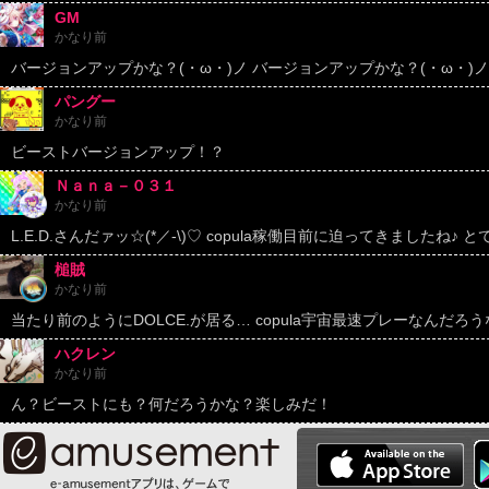
GM
かなり前
バージョンアップかな？(・ω・)ノ バージョンアップかな？(・ω・)ノ
パングー
かなり前
ビーストバージョンアップ！？
Ｎａｎａ－０３１
かなり前
L.E.D.さんだァッ☆(*／-\)♡ copula稼働目前に迫ってきましたね♪ と
槌賊
かなり前
当たり前のようにDOLCE.が居る… copula宇宙最速プレーなんだろう
ハクレン
かなり前
ん？ビーストにも？何だろうかな？楽しみだ！