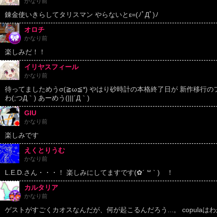
かなり前
錬金使いきらしてタリスマン やらないとε=(ﾉﾟДﾟ)ﾉ
オロチ
かなり前
楽しみだ！！
イリヤスフィール
かなり前
待ってましためうσ(≧ω≦*) やはり砂時計の本格終了日が 新作移行の
わ(;つД｀) あーめう(|||´Д｀)
GIU
かなり前
楽しみです
えくとりうむ
かなり前
L.E.D.さん・・・！ 楽しみにしてますです(✿´ ꒳ ` )ゞ！
カルタリア
かなり前
ゲストがすごくカオスなんだが、何が起こるんだろう...。 copulaは