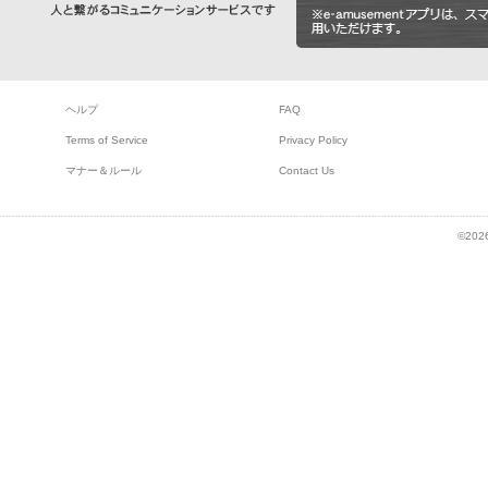
ヘルプ
FAQ
Terms of Service
Privacy Policy
マナー＆ルール
Contact Us
©2026