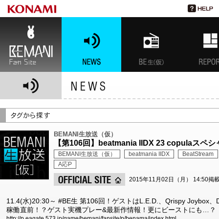
BEMANI Fan Site
NEWS
BEMANI生放送(仮)
特集
BEMANI生放送（仮）
【第106回】beatmania IIDX 23 copulaス
BEMANI生放送（仮）
beatmania IIDX
BeatStream
A応P
2015年11月02日（月） 14:50掲
11.4(水)20:30～ #BE生 第106回！ゲストはL.E.D.、Qrispy Joybox、DO
稼働直前！？ゲスト実機プレー&最新作情報！更にビーストにも…？
http://p.eagate.573.jp/game/bemani/fansite/p/benama/index.html