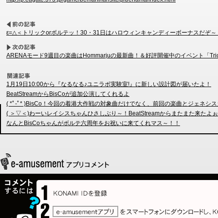
ε=△＜トリックorボルテッ！30・31日はハロウィンキャンディーボーナスだぞ～
ARENAモード9週目の楽曲はHommarjuの最新曲！＆好評開催中のイベント「Trick or j
1月19日10:00から『なるなる♪ユニラボ実験室!』に新しい設計図が届いたよ！
BeatStreamからBisCoが追加公演してくれるよ
( *ﾟ-ﾟ* )BisCo！今回の着港大作戦の対象曲だけでなく、前回の楽曲とジェネシ
( ＞▽＜)わーいレイシスちゃんひさしぶり～！BeatStreamからまたまた来たよ
なんとBisCoちゃんがボルテ六周年をお祝いに来てくれマス～！！