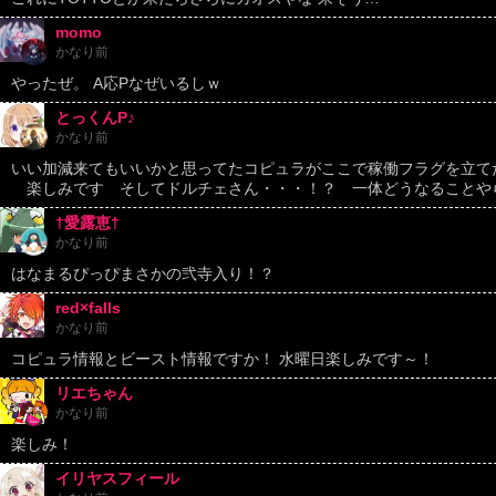
momo
かなり前
やったぜ。 A応Pなぜいるしｗ
とっくんP♪
かなり前
いい加減来てもいいかと思ってたコピュラがここで稼働フラグを立て
楽しみです そしてドルチェさん・・・！？ 一体どうなることや
†愛露恵†
かなり前
はなまるぴっぴまさかの弐寺入り！？
red×falls
かなり前
コピュラ情報とビースト情報ですか！ 水曜日楽しみです～！
リエちゃん
かなり前
楽しみ！
イリヤスフィール