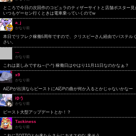
ところで今日の次回作のコピュラのティザーサイトと店舗ポスター見
いつもゲーセン行くときは電車乗っていくのでw
a_j
かなり前
本日でリフレク稼働5周年ですので、クリスピーさん経由でパステル
さい。
…
かなり前
これは楽しみですね～(^-^) 稼働日はやはり11月11日なのかなぁ？
x9
かなり前
A応Pが出演ならビーストにA応Pの曲が何か入るとかじゃないかなー
ゆう
かなり前
ビースト大型アップデートとか！？
Tackiness
かなり前
これにTOTTOとか来たらさらにカオスやな 来そう…