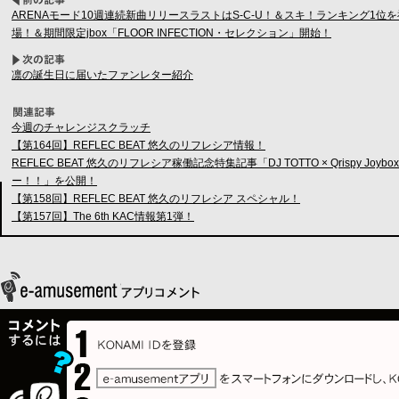
ARENAモード10週連続新曲リリースラストはS-C-U！＆スキ！ランキング1位を祝して、B
場！＆期間限定jbox「FLOOR INFECTION・セレクション」開始！
凛の誕生日に届いたファンレター紹介
今週のチャレンジスクラッチ
【第164回】REFLEC BEAT 悠久のリフレシア情報！
REFLEC BEAT 悠久のリフレシア稼働記念特集記事「DJ TOTTO × Qrispy Joybo
ー！！」を公開！
【第158回】REFLEC BEAT 悠久のリフレシア スペシャル！
【第157回】The 6th KAC情報第1弾！