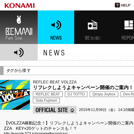
BEMANI Fan Site
NEWS
BEMANI生放送(仮)
特集
REFLEC BEAT VOLZZA
リフレクしようよキャンペーン開催のご案内！
REFLEC BEAT
DJ TOTTO
Qrispy Joybox
Des-
Sota Fujimori
2015年11月06日（金） 14:10掲
【VOLZZA稼動記念！】リフレクしようよキャンペーン開催のご案内！
ZZA KEY×20ゲットのチャンスも！？
http://eagate.573.jp/game/reflec/volzza/