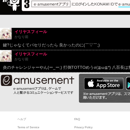
イリヤスフィール
かなり前
鍵?じゃなくてパセリだったら 良かったのに(￣▽￣;)
イリヤスフィール
かなり前
炎のチャレンジャーやん(ー_ー;) 打倒TOTTOめうσ(≧ω≦*) 八百長は
ヘルプ
FAQ
Terms of Service
Privacy Policy